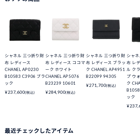
シャネル 三つ折り財
シャネル 三つ折り財
シャネル 三つ折り財
シャネ
布 レディース
布 レディース ココマ
布 レディース ブラッ
布 レ
CHANEL AP0230
ーク ホワイト
ク CHANEL AP4951
ル ク
B10583 C3906 ブラ
CHANEL AP5076
B22099 94305
プ ウ
ック
B23239 10601
ク CHA
¥271,700
(税込)
B105
¥237,600
¥284,900
(税込)
(税込)
ック
¥237,
最近チェックしたアイテム