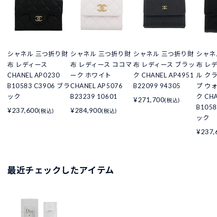
シャネル 三つ折り財
シャネル 三つ折り財
シャネル 三つ折り財
シャネ
布 レディース
布 レディース ココマ
布 レディース ブラッ
布 レ
CHANEL AP0230
ーク ホワイト
ク CHANEL AP4951
ル ク
B10583 C3906 ブラ
CHANEL AP5076
B22099 94305
プ ウ
ック
B23239 10601
ク CHA
¥271,700
(税込)
B105
¥237,600
¥284,900
(税込)
(税込)
ック
¥237,
最近チェックしたアイテム