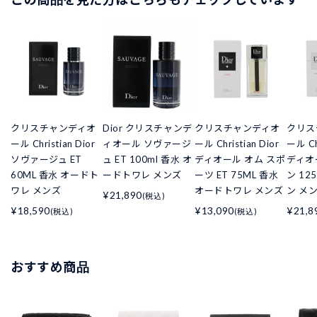
クリスチャンディオ
Dior クリスチャンデ
クリスチャンディオ
クリス
ール Christian Dior
ィオール ソヴァージ
ール Christian Dior
ール Chr
ソヴァージュ ET
ュ ET 100ml 香水 オ
ディオール オム スポ
ディオ
60ML 香水 オードト
ードトワレ メンズ
ーツ ET 75ML 香水
ン 12
ワレ メンズ
オードトワレ メンズ
ン メ
¥21,890
(税込)
¥18,590
¥13,090
¥21,8
(税込)
(税込)
おすすめ商品