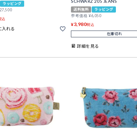
SCHWARZ 205 JEANS
ラッピング
送料無料
ラッピング
27,500
参考価格
¥
6,050
税込
3,980
¥
税込
に入れる
在庫切れ
詳細を見る