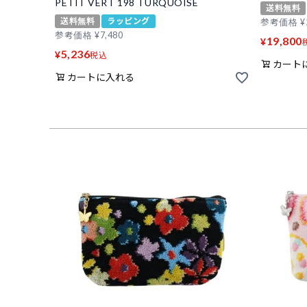
PETIT VERT 198 TURQUOISE
送料無料
送料無料
ラッピング
参考価格
¥
参考価格
¥
7,480
19,800
¥
5,236
¥
税込
カート
カートに入れる