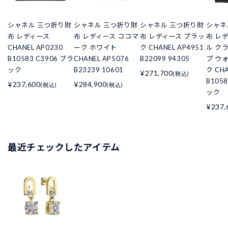
シャネル 三つ折り財
シャネル 三つ折り財
シャネル 三つ折り財
シャネ
布 レディース
布 レディース ココマ
布 レディース ブラッ
布 レ
CHANEL AP0230
ーク ホワイト
ク CHANEL AP4951
ル ク
B10583 C3906 ブラ
CHANEL AP5076
B22099 94305
プ ウ
ック
B23239 10601
ク CHA
¥271,700
(税込)
B105
¥237,600
¥284,900
(税込)
(税込)
ック
¥237,
最近チェックしたアイテム