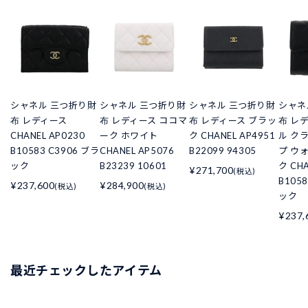
シャネル 三つ折り財
シャネル 三つ折り財
シャネル 三つ折り財
シャネ
布 レディース
布 レディース ココマ
布 レディース ブラッ
布 レ
CHANEL AP0230
ーク ホワイト
ク CHANEL AP4951
ル ク
B10583 C3906 ブラ
CHANEL AP5076
B22099 94305
プ ウ
ック
B23239 10601
ク CHA
¥271,700
(税込)
B105
¥237,600
¥284,900
(税込)
(税込)
ック
¥237,
最近チェックしたアイテム