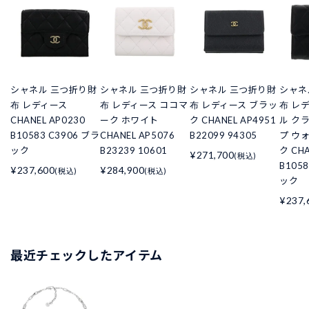
シャネル 三つ折り財
シャネル 三つ折り財
シャネル 三つ折り財
シャネ
布 レディース
布 レディース ココマ
布 レディース ブラッ
布 レ
CHANEL AP0230
ーク ホワイト
ク CHANEL AP4951
ル ク
B10583 C3906 ブラ
CHANEL AP5076
B22099 94305
プ ウ
ック
B23239 10601
ク CHA
¥271,700
(税込)
B105
¥237,600
¥284,900
(税込)
(税込)
ック
¥237,
最近チェックしたアイテム