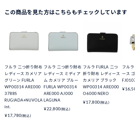
この商品を見た方はこちらもチェックしています
フルラ 二つ折り財布
フルラ 二つ折り財布
フルラ FURLA 二つ
フルラ
レディース カメリア
レディース ミディア
折り財布 レディース
ース ゴ
グリーン FURLA
ム カメリア ブルー
カメリア ブラック
FJ010
WP00314 ARE000
FURLA WP00314
WP00314 ARE000
¥16,5
3788S
ARE000 AJ000
O6000 NERO
RUGIADA+NUVOLA
LAGUNA
¥17,800
(税込)
int.
¥22,800
(税込)
¥17,780
(税込)