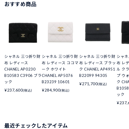
おすすめ商品
シャネル 三つ折り財
シャネル 三つ折り財
シャネル 三つ折り財
シャネ
布 レディース
布 レディース ココマ
布 レディース ブラッ
布 レ
CHANEL AP0230
ーク ホワイト
ク CHANEL AP4951
ル ク
B10583 C3906 ブラ
CHANEL AP5076
B22099 94305
プ ウ
ック
B23239 10601
ク CHA
¥271,700
(税込)
B105
¥237,600
¥284,900
(税込)
(税込)
ック
¥237,
最近チェックしたアイテム