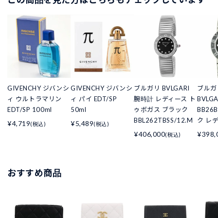
GIVENCHY ジバンシ
GIVENCHY ジバンシ
ブルガリ BVLGARI
ブルガ
ィ ウルトラマリン
ィ パイ EDT/SP
腕時計 レディース ト
BVLG
EDT/SP 100ml
50ml
ゥボガス ブラック
BB26
BBL262TBSS/12.M
ク レ
¥4,719
¥5,489
(税込)
(税込)
¥406,000
¥398,
(税込)
おすすめ商品