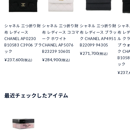
シャネル 三つ折り財
シャネル 三つ折り財
シャネル 三つ折り財
シャネ
布 レディース
布 レディース ココマ
布 レディース ブラッ
布 レ
CHANEL AP0230
ーク ホワイト
ク CHANEL AP4951
ル ク
B10583 C3906 ブラ
CHANEL AP5076
B22099 94305
プ ウ
ック
B23239 10601
ク CHA
¥271,700
(税込)
B105
¥237,600
¥284,900
(税込)
(税込)
ック
¥237,
最近チェックしたアイテム