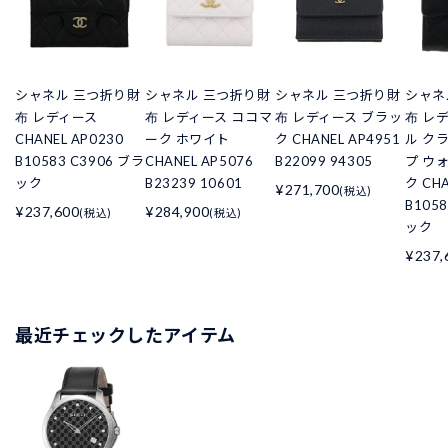
シャネル 三つ折り財
シャネル 三つ折り財
シャネル 三つ折り財
シャネ
布 レディース
布 レディース ココマ
布 レディース ブラッ
布 レ
CHANEL AP0230
ーク ホワイト
ク CHANEL AP4951
ル ク
B10583 C3906 ブラ
CHANEL AP5076
B22099 94305
プ ウ
ック
B23239 10601
ク CHA
¥271,700
(税込)
B105
¥237,600
¥284,900
(税込)
(税込)
ック
¥237,
最近チェックしたアイテム