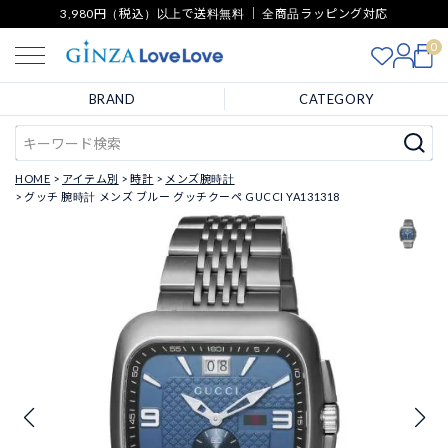
3,980円（税込）以上で送料無料 ｜ 全商品ラッピング対応
0
BRAND
CATEGORY
HOME
アイテム別
時計
メンズ腕時計
グッチ 腕時計 メンズ ブルー グッチクーペ GUCCI YA131318