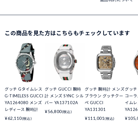
この商品を見た方はこちらもチェックしています
グッチ Gタイムレス
グッチ GUCCI 腕時
グッチ 腕時計 メンズ
グッチ
G-TIMELESS GUCCI
計 メンズ SYNC シル
ブラウン グッチクー
コーラ
YA1264080 メンズ
バー YA137102A
ペ GUCCI
イムレス
レディース 腕時計
YA131301
YA126
¥56,800
(税込)
¥62,110
¥111,001
¥105,
(税込)
(税込)