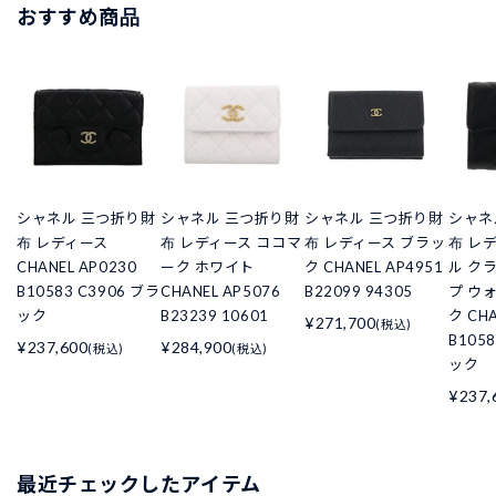
おすすめ商品
シャネル 三つ折り財
シャネル 三つ折り財
シャネル 三つ折り財
シャネ
布 レディース
布 レディース ココマ
布 レディース ブラッ
布 レ
CHANEL AP0230
ーク ホワイト
ク CHANEL AP4951
ル ク
B10583 C3906 ブラ
CHANEL AP5076
B22099 94305
プ ウ
ック
B23239 10601
ク CHA
¥271,700
(税込)
B105
¥237,600
¥284,900
(税込)
(税込)
ック
¥237,
最近チェックしたアイテム