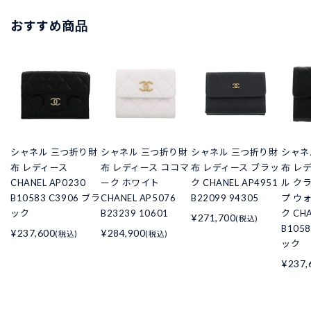
おすすめ商品
シャネル 三つ折り財
シャネル 三つ折り財
シャネル 三つ折り財
シャネ
布 レディース
布 レディース ココマ
布 レディース ブラッ
布 レ
CHANEL AP0230
ーク ホワイト
ク CHANEL AP4951
ル ク
B10583 C3906 ブラ
CHANEL AP5076
B22099 94305
プ ウ
ック
B23239 10601
ク CHA
¥271,700
(税込)
B105
¥237,600
¥284,900
(税込)
(税込)
ック
¥237,