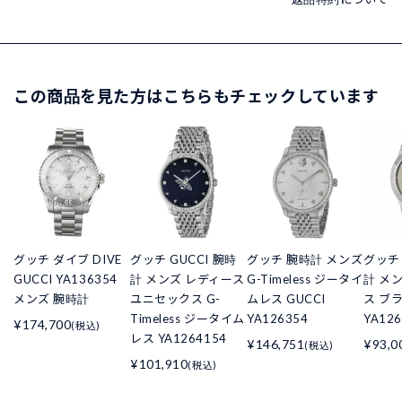
この商品を見た方はこちらもチェックしています
グッチ ダイブ DIVE
グッチ GUCCI 腕時
グッチ 腕時計 メンズ
グッチ 
GUCCI YA136354
計 メンズ レディース
G-Timeless ジータイ
計 メ
メンズ 腕時計
ユニセックス G-
ムレス GUCCI
ス ブ
Timeless ジータイム
YA126354
YA126
¥174,700
(税込)
レス YA1264154
¥146,751
¥93,0
(税込)
¥101,910
(税込)