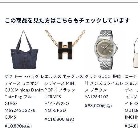
この商品を見た方はこちらもチェックしています
ゲス トートバッグ レ
エルメス ネックレス
グッチ GUCCI 腕時
コーチ
ディース ミニオン
レディース MINI
計 メンズ Gタイムレ
ショル
GJ X Minions Denim
POP H ブラック
ス ブラウン
ディー
Tote Bag ブルー
HERMES
YA1264107
ョルダ
GUESS
H147992FO
イト C
¥93,000
(税込)
M6YZ42D2278
NOIR/PGD
OUTLE
GJMS
IMCH
¥118,800
(税込)
¥10,890
¥24,8
(税込)