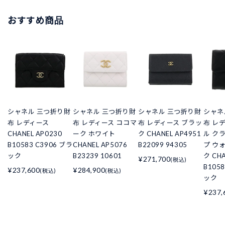
おすすめ商品
シャネル 三つ折り財
シャネル 三つ折り財
シャネル 三つ折り財
シャネ
布 レディース
布 レディース ココマ
布 レディース ブラッ
布 レ
CHANEL AP0230
ーク ホワイト
ク CHANEL AP4951
ル ク
B10583 C3906 ブラ
CHANEL AP5076
B22099 94305
プ ウ
ック
B23239 10601
ク CHA
¥271,700
(税込)
B105
¥237,600
¥284,900
(税込)
(税込)
ック
¥237,