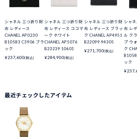
シャネル 三つ折り財
シャネル 三つ折り財
シャネル 三つ折り財
シャネ
布 レディース
布 レディース ココマ
布 レディース ブラッ
布 レ
CHANEL AP0230
ーク ホワイト
ク CHANEL AP4951
ル ク
B10583 C3906 ブラ
CHANEL AP5076
B22099 94305
プ ウ
ック
B23239 10601
ク CHA
¥271,700
(税込)
B105
¥237,600
¥284,900
(税込)
(税込)
ック
¥237,
最近チェックしたアイテム