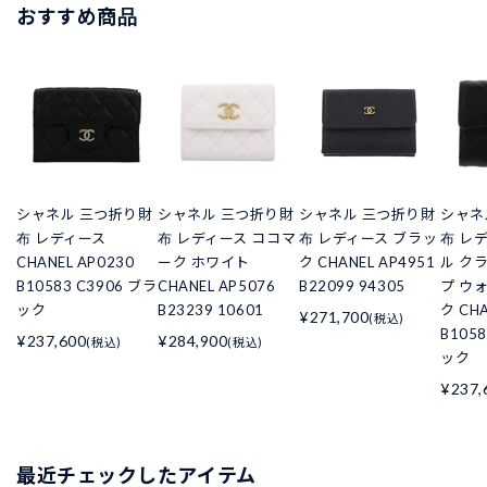
おすすめ商品
シャネル 三つ折り財
シャネル 三つ折り財
シャネル 三つ折り財
シャネ
布 レディース
布 レディース ココマ
布 レディース ブラッ
布 レ
CHANEL AP0230
ーク ホワイト
ク CHANEL AP4951
ル ク
B10583 C3906 ブラ
CHANEL AP5076
B22099 94305
プ ウ
ック
B23239 10601
ク CHA
¥271,700
(税込)
B105
¥237,600
¥284,900
(税込)
(税込)
ック
¥237,
最近チェックしたアイテム