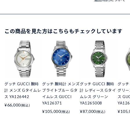
この商品を見た方はこちらもチェックしています
グッチ GUCCI 腕時
グッチ 腕時計 メンズ
グッチ GUCCI 腕時
グッチ
計 メンズ Gタイムレ
ブライトブルー Gタ
計 レディース Gタイ
グリー
ス YA126442
イムレス GUCCI
ムレス グリーン
ス GU
YA126371
YA1265008
YA126
¥66,000
(税込)
¥105,000
¥87,000
¥105,
(税込)
(税込)