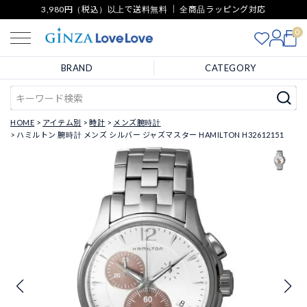
3,980円（税込）以上で送料無料 ｜ 全商品ラッピング対応
0
BRAND
CATEGORY
HOME
アイテム別
時計
メンズ腕時計
ハミルトン 腕時計 メンズ シルバー ジャズマスター HAMILTON H32612151