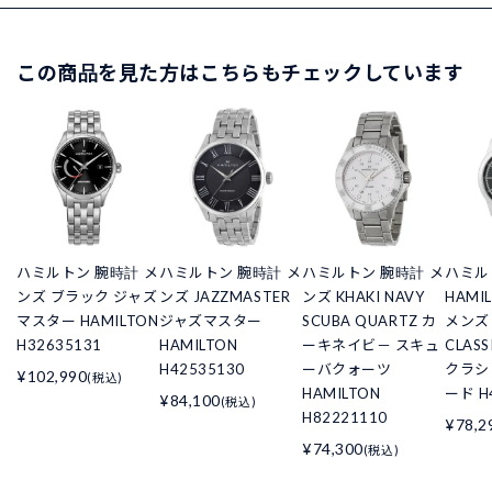
この商品を見た方はこちらもチェックしています
ハミルトン 腕時計 メ
ハミルトン 腕時計 メ
ハミルトン 腕時計 メ
ハミル
ンズ ブラック ジャズ
ンズ JAZZMASTER
ンズ KHAKI NAVY
HAMI
マスター HAMILTON
ジャズマスター
SCUBA QUARTZ カ
メンズ 
H32635131
HAMILTON
ーキネイビ－ スキュ
CLAS
H42535130
ーバクォーツ
クラシ
¥102,990
(税込)
HAMILTON
ード H
¥84,100
(税込)
H82221110
¥78,2
¥74,300
(税込)