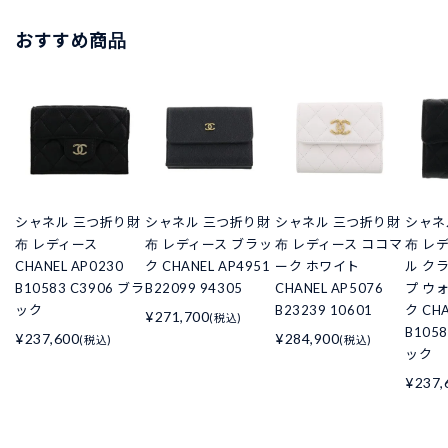
おすすめ商品
シャネル 三つ折り財
シャネル 三つ折り財
シャネル 三つ折り財
シャネ
布 レディース
布 レディース ブラッ
布 レディース ココマ
布 レ
CHANEL AP0230
ク CHANEL AP4951
ーク ホワイト
ル ク
B10583 C3906 ブラ
B22099 94305
CHANEL AP5076
プ ウ
ック
B23239 10601
ク CHA
¥271,700
(税込)
B105
¥237,600
¥284,900
(税込)
(税込)
ック
¥237,