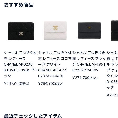
おすすめ商品
シャネル 三つ折り財
シャネル 三つ折り財
シャネル 三つ折り財
シャネ
布 レディース
布 レディース ココマ
布 レディース ブラッ
布 レ
CHANEL AP0230
ーク ホワイト
ク CHANEL AP4951
ル ク
B10583 C3906 ブラ
CHANEL AP5076
B22099 94305
プ ウ
ック
B23239 10601
ク CHA
¥271,700
(税込)
B105
¥237,600
¥284,900
(税込)
(税込)
ック
¥237,
最近チェックしたアイテム