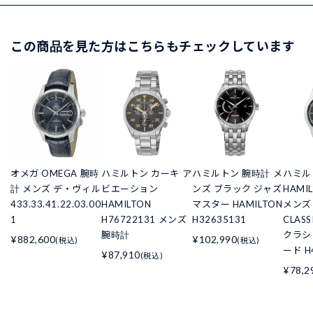
この商品を見た方はこちらもチェックしています
オメガ OMEGA 腕時
ハミルトン カーキ ア
ハミルトン 腕時計 メ
ハミル
計 メンズ デ・ヴィル
ビエーション
ンズ ブラック ジャズ
HAMI
433.33.41.22.03.00
HAMILTON
マスター HAMILTON
メンズ 
1
H76722131 メンズ
H32635131
CLAS
腕時計
クラシ
¥882,600
¥102,990
(税込)
(税込)
ード H
¥87,910
(税込)
¥78,2