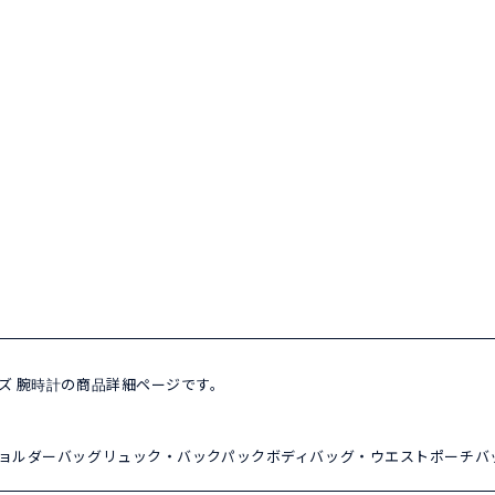
 メンズ 腕時計の商品詳細ページです。
ョルダーバッグ
リュック・バックパック
ボディバッグ・ウエストポーチ
バ