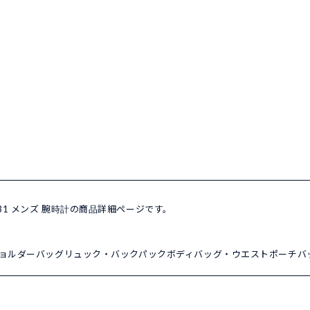
2131 メンズ 腕時計の商品詳細ページです。
ョルダーバッグ
リュック・バックパック
ボディバッグ・ウエストポーチ
バ