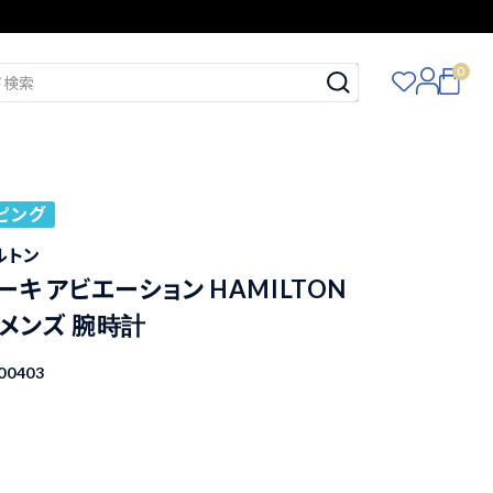
0
ピング
ミルトン
ーキ アビエーション HAMILTON
1 メンズ 腕時計
00403
込