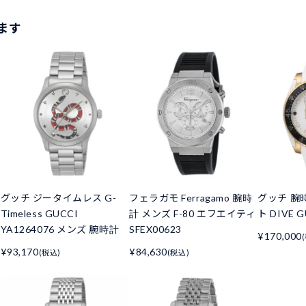
ます
グッチ ジータイムレス G-
フェラガモ Ferragamo 腕時
グッチ 腕
Timeless GUCCI
計 メンズ F-80 エフエイティ
ト DIVE G
YA1264076 メンズ 腕時計
SFEX00623
¥170,000
¥93,170
¥84,630
(税込)
(税込)