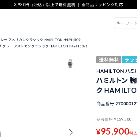
3,980円（税込）以上で送料無料 ｜ 全商品ラッピング対応
検索
ー アメリカンクラシック HAMILTON H42415091
グレー アメリカンクラシック HAMILTON H42415091
送料無料
ラッ
HAMILTON ハ
ハミルトン 腕
ク HAMILTO
商品番号
27000012
参考価格
¥
159,500
95,900
¥
税