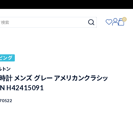
0
ピング
ミルトン
時計 メンズ グレー アメリカンクラシッ
N H42415091
70522
込