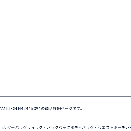
MILTON H42415091の商品詳細ページです。
ョルダーバッグ
リュック・バックパック
ボディバッグ・ウエストポーチ
バ