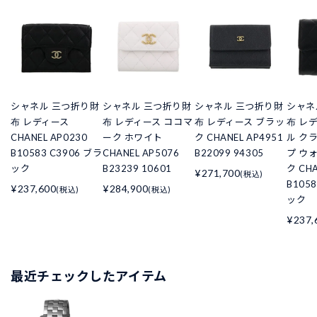
シャネル 三つ折り財
シャネル 三つ折り財
シャネル 三つ折り財
シャネ
布 レディース
布 レディース ココマ
布 レディース ブラッ
布 レ
CHANEL AP0230
ーク ホワイト
ク CHANEL AP4951
ル ク
B10583 C3906 ブラ
CHANEL AP5076
B22099 94305
プ ウ
ック
B23239 10601
ク CHA
¥271,700
(税込)
B105
¥237,600
¥284,900
(税込)
(税込)
ック
¥237,
最近チェックしたアイテム