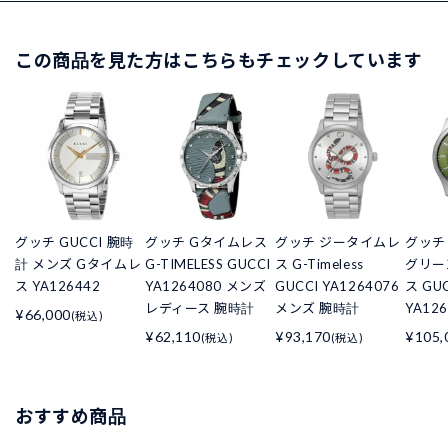
この商品を見た方はこちらもチェックしています
グッチ GUCCI 腕時
グッチ Gタイムレス
グッチ ジータイムレ
グッチ
計 メンズ Gタイムレ
G-TIMELESS GUCCI
ス G-Timeless
グリー
ス YA126442
YA1264080 メンズ
GUCCI YA1264076
ス GU
レディース 腕時計
メンズ 腕時計
YA126
¥66,000
(税込)
¥62,110
¥93,170
¥105,
(税込)
(税込)
おすすめ商品