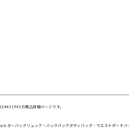
 H24411941の商品詳細ページです。
ョルダーバッグ
リュック・バックパック
ボディバッグ・ウエストポーチ
バ