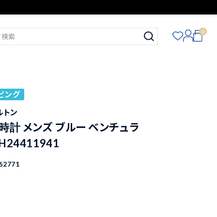
0
ピング
ミルトン
時計 メンズ ブルー ベンチュラ
H24411941
62771
込