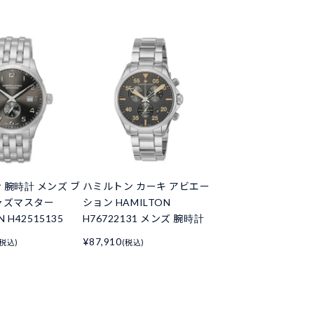
 腕時計 メンズ ブ
ハミルトン カーキ アビエー
ャズマスター
ション HAMILTON
N H42515135
H76722131 メンズ 腕時計
¥87,910
(税込)
(税込)