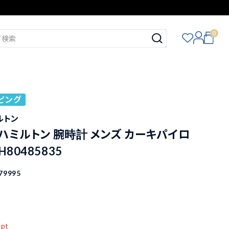
0
ピング
ミルトン
N ハミルトン 腕時計 メンズ カーキパイロ
H80485835
79995
込
pt