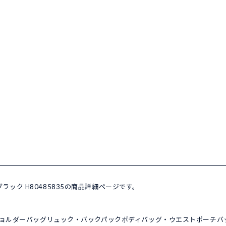
ブラック H80485835の商品詳細ページです。
ョルダーバッグ
リュック・バックパック
ボディバッグ・ウエストポーチ
バ