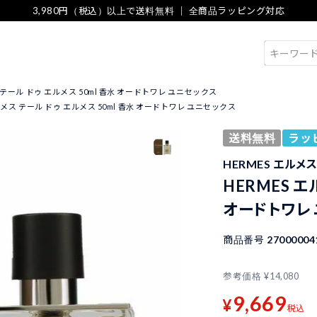
3,980円（税込）以上で送料無料 ｜ 全商品ラッピング対応
検索
ス テール ドゥ エルメス 50ml 香水 オードトワレ ユニセックス
エルメス テール ドゥ エルメス 50ml 香水 オードトワレ ユニセックス
送料無料
ラッ
HERMES エルメ
HERMES エ
オードトワレ
商品番号
27000004
参考価格
¥
14,080
9,669
¥
税込