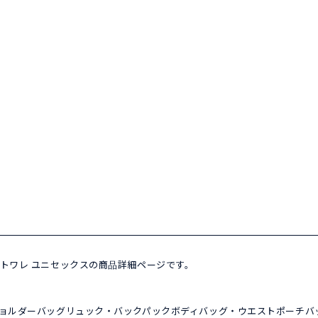
 オードトワレ ユニセックスの商品詳細ページです。
ョルダーバッグ
リュック・バックパック
ボディバッグ・ウエストポーチ
バ