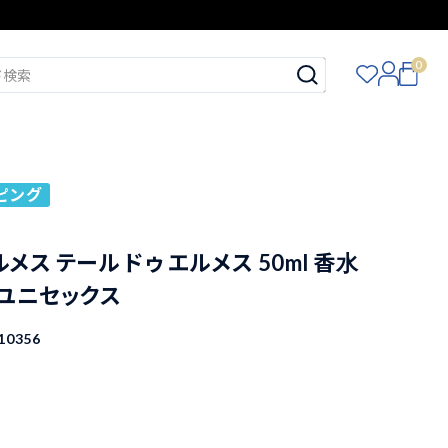
0
ピング
ス
ルメス テール ドゥ エルメス 50ml 香水
 ユニセックス
10356