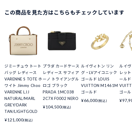
この商品を見た方はこちらもチェックしています
ジミーチュウ トート
プラダ カードケース
ルイヴィトン リン
ルイヴ
バッグ レディース
レディース サフィア
グ・LVアイコニック
レット
VARENNE S TOTE ホ
ーノ トライアングル
ゴールド LOUIS
ールド 
ワイト Jimmy Choo
ロゴ ブラック
VUITTON M1461M
VUIT
VARENNE LJJ
PRADA 1MC038
ゴールド
ゴール
NATURAL/MARL
2C7X F0002 NERO
¥66,000
¥97,9
(税込)
GREY/DARK
¥104,500
(税込)
TAN/LIGHTGOLD
¥121,000
(税込)