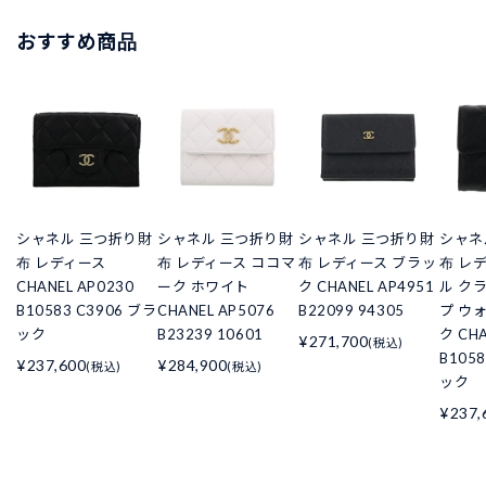
おすすめ商品
シャネル 三つ折り財
シャネル 三つ折り財
シャネル 三つ折り財
シャネ
布 レディース
布 レディース ココマ
布 レディース ブラッ
布 レ
CHANEL AP0230
ーク ホワイト
ク CHANEL AP4951
ル ク
B10583 C3906 ブラ
CHANEL AP5076
B22099 94305
プ ウ
ック
B23239 10601
ク CHA
¥271,700
(税込)
B105
¥237,600
¥284,900
(税込)
(税込)
ック
¥237,