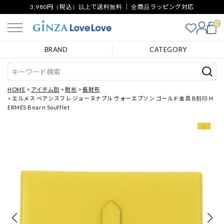
3,980円（税込）以上で送料無料 ｜ 全商品ラッピング対応
0
BRAND
CATEGORY
HOME
アイテム別
財布
長財布
エルメス ベアンスフレ ジョーヌナプル ヴォーエプソン ゴールド金具 B刻印 H
ERMES Bearn Soufflet