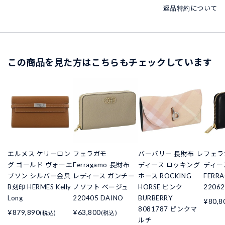
返品特約について
この商品を見た方はこちらもチェックしています
エルメス ケリーロン
フェラガモ
バーバリー 長財布 レ
フェラ
グ ゴールド ヴォーエ
Ferragamo 長財布
ディース ロッキング
ディー
プソン シルバー金具
レディース ガンチー
ホース ROCKING
FERR
B刻印 HERMES Kelly
ノソフト ベージュ
HORSE ピンク
22062
Long
220405 DAINO
BURBERRY
¥80,8
8081787 ピンクマ
¥879,890
¥63,800
(税込)
(税込)
ルチ