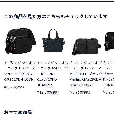
この商品を見た方はこちらもチェックしています
キプリング ショルダ
キプリング ショルダ
キプリング ショルダ
キプリ
ーバッグ レディース
ーバッグ AMIEL ブル
ーバッグ レディース
ーバッ
ブラック KIPLING
ー KIPLING
ABERDEEN ブラック
ブラック
KI91610DH 10DH
K153710ND
Kipling KIA9Z80DH
KI939
Blue/Noir
BLACK TONAL
TONA
¥8,630
(税込)
¥12,800
¥8,910
¥8,98
(税込)
(税込)
おすすめ商品