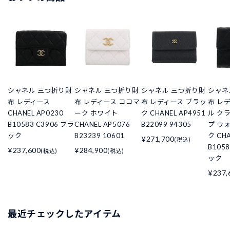
シャネル 三つ折り財
シャネル 三つ折り財
シャネル 三つ折り財
シャネ
布 レディース
布 レディース ココマ
布 レディース ブラッ
布 レ
CHANEL AP0230
ーク ホワイト
ク CHANEL AP4951
ル ク
B10583 C3906 ブラ
CHANEL AP5076
B22099 94305
プ ウ
ック
B23239 10601
ク CHA
¥271,700
(税込)
B105
¥237,600
¥284,900
(税込)
(税込)
ック
¥237,
最近チェックしたアイテム