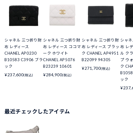
シャネル 三つ折り財
シャネル 三つ折り財
シャネル 三つ折り財
シャネ
布 レディース
布 レディース ココマ
布 レディース ブラッ
布 レ
CHANEL AP0230
ーク ホワイト
ク CHANEL AP4951
ル ク
B10583 C3906 ブラ
CHANEL AP5076
B22099 94305
プ ウ
ック
B23239 10601
ク CHA
¥271,700
(税込)
B105
¥237,600
¥284,900
(税込)
(税込)
ック
¥237,
最近チェックしたアイテム