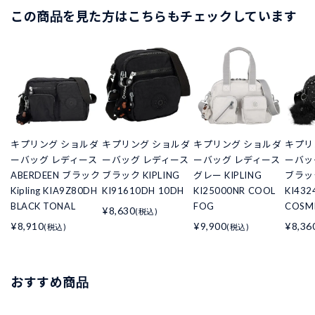
この商品を見た方はこちらもチェックしています
キプリング ショルダ
キプリング ショルダ
キプリング ショルダ
キプリ
ーバッグ レディース
ーバッグ レディース
ーバッグ レディース
ーバッ
ABERDEEN ブラック
ブラック KIPLING
グレー KIPLING
ブラック
Kipling KIA9Z80DH
KI91610DH 10DH
KI25000NR COOL
KI43
BLACK TONAL
FOG
COSMI
¥8,630
(税込)
¥8,910
¥9,900
¥8,36
(税込)
(税込)
おすすめ商品