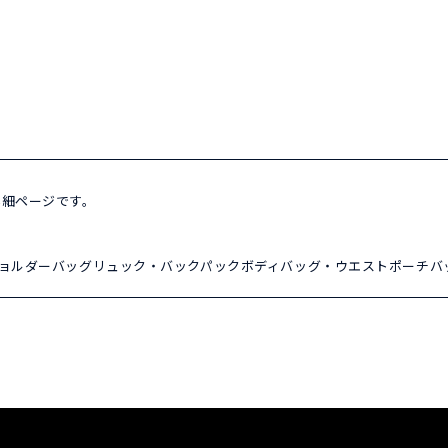
品詳細ページです。
ョルダーバッグ
リュック・バックパック
ボディバッグ・ウエストポーチ
バ