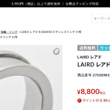
3,980円（税込）以上で送料無料 ｜ 全商品ラッピング対応
検索
指輪・リング
LAIRD レアド R1042850 ステンレスリング 15号
ンレスリング 15号
送料無料
ラッ
LAIRD レアド
LAIRD レア
商品番号
27503981
8,800
¥
税込
ポイント付与
80