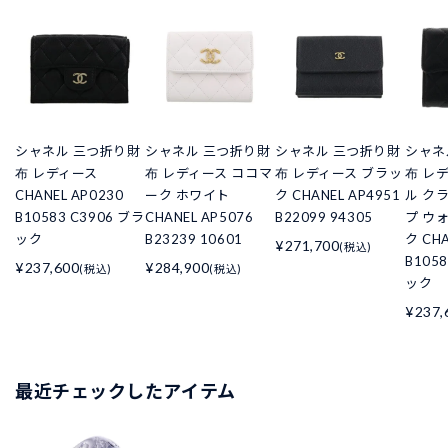
シャネル 三つ折り財
シャネル 三つ折り財
シャネル 三つ折り財
シャネ
布 レディース
布 レディース ココマ
布 レディース ブラッ
布 レ
CHANEL AP0230
ーク ホワイト
ク CHANEL AP4951
ル ク
B10583 C3906 ブラ
CHANEL AP5076
B22099 94305
プ ウ
ック
B23239 10601
ク CHA
¥271,700
(税込)
B105
¥237,600
¥284,900
(税込)
(税込)
ック
¥237,
最近チェックしたアイテム