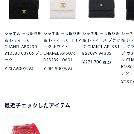
シャネル 三つ折り財
シャネル 三つ折り財
シャネル 三つ折り財
シャネ
布 レディース
布 レディース ココマ
布 レディース ブラッ
布 レ
CHANEL AP0230
ーク ホワイト
ク CHANEL AP4951
ル ク
B10583 C3906 ブラ
CHANEL AP5076
B22099 94305
プ ウ
ック
B23239 10601
ク CHA
¥271,700
(税込)
B105
¥237,600
¥284,900
(税込)
(税込)
ック
¥237,
最近チェックしたアイテム