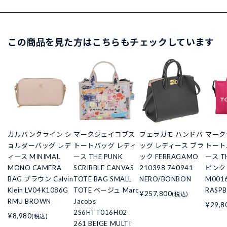
この商品を見た方はこちらもチェックしています
カルバンクライン シ
マークジェイコブス
フェラガモ ハンドバ
マーク
ョルダーバッグ レデ
トートバッグ レディ
ッグ レディース ブラ
トート
ィース MINIMAL
ース THE PUNK
ック FERRAGAMO
ース TH
MONO CAMERA
SCRIBBLE CANVAS
210398 740941
ピンク M
BAG ブラウン Calvin
TOTE BAG SMALL
NERO/BONBON
M0016
Klein LV04K1086G
TOTE ベージュ Marc
RASPB
¥257,800
(税込)
RMU BROWN
Jacobs
¥29,8
2S6HTT016H02
¥8,980
(税込)
261 BEIGE MULTI