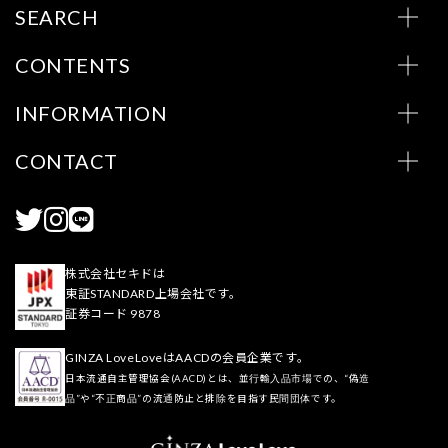
SEARCH
CONTENTS
INFORMATION
CONTACT
株式会社セキドは
東証STANDARD上場会社です。
証券コード 9878
GINZA LoveLoveはAACDの会員企業です。
日本流通自主管理協会(AACD)とは、並行輸入品市場での、“偽造
品”や“不正商品”の流通防止と排除を目指す民間団体です。