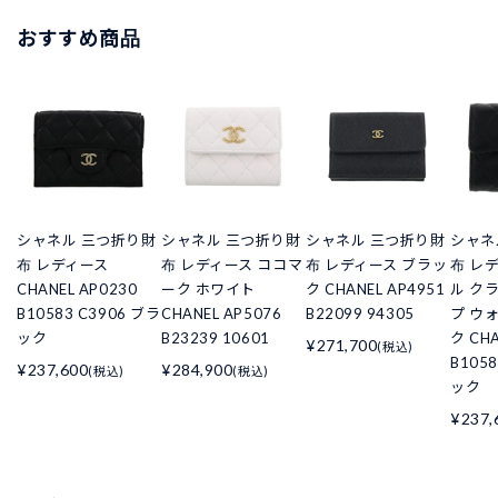
おすすめ商品
シャネル 三つ折り財
シャネル 三つ折り財
シャネル 三つ折り財
シャネ
布 レディース
布 レディース ココマ
布 レディース ブラッ
布 レ
CHANEL AP0230
ーク ホワイト
ク CHANEL AP4951
ル ク
B10583 C3906 ブラ
CHANEL AP5076
B22099 94305
プ ウ
ック
B23239 10601
ク CHA
¥271,700
(税込)
B105
¥237,600
¥284,900
(税込)
(税込)
ック
¥237,