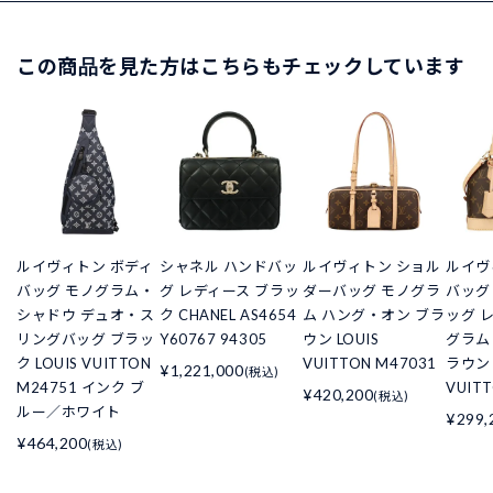
この商品を見た方はこちらもチェックしています
ルイヴィトン ボディ
シャネル ハンドバッ
ルイヴィトン ショル
ルイヴ
バッグ モノグラム・
グ レディース ブラッ
ダーバッグ モノグラ
バッグ
シャドウ デュオ・ス
ク CHANEL AS4654
ム ハング・オン ブラ
ッグ 
リングバッグ ブラッ
Y60767 94305
ウン LOUIS
グラム 
ク LOUIS VUITTON
VUITTON M47031
ラウン 
¥1,221,000
(税込)
M24751 インク ブ
VUIT
¥420,200
(税込)
ルー／ホワイト
¥299,
¥464,200
(税込)