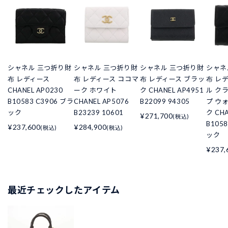
シャネル 三つ折り財
シャネル 三つ折り財
シャネル 三つ折り財
シャネ
布 レディース
布 レディース ココマ
布 レディース ブラッ
布 レ
CHANEL AP0230
ーク ホワイト
ク CHANEL AP4951
ル ク
B10583 C3906 ブラ
CHANEL AP5076
B22099 94305
プ ウ
ック
B23239 10601
ク CHA
¥271,700
(税込)
B105
¥237,600
¥284,900
(税込)
(税込)
ック
¥237,
最近チェックしたアイテム