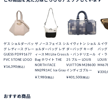
ゲス ショルダーバッ
ザ ノースフェイス シ
ルイヴィトン ショル
ルイヴ
グ レディース グレー
ョルダーバッグ レデ
ダーバッグ キーポ
バッグ
GUESS PD991677
ィース Mt Lite Cross
ル・バンドリエール
イ・ラ
PVC STONE LOGO
Bag ホワイト THE
25 ブルー LOUIS
LOUIS
NORTH FACE
VUITTON M28600
M467
¥16,390
(税込)
NN2PR14C Ice Gray
インディゴブルー
¥330,
¥7,980
¥401,500
(税込)
(税込)
おすすめ商品