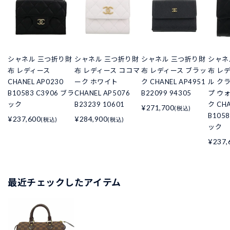
シャネル 三つ折り財
シャネル 三つ折り財
シャネル 三つ折り財
シャネ
布 レディース
布 レディース ココマ
布 レディース ブラッ
布 レ
CHANEL AP0230
ーク ホワイト
ク CHANEL AP4951
ル ク
B10583 C3906 ブラ
CHANEL AP5076
B22099 94305
プ ウ
ック
B23239 10601
ク CHA
¥271,700
(税込)
B105
¥237,600
¥284,900
(税込)
(税込)
ック
¥237,
最近チェックしたアイテム