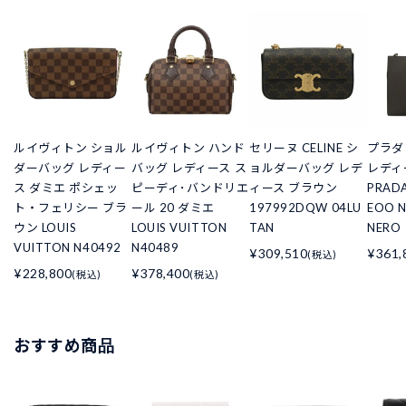
ルイヴィトン ショル
ルイヴィトン ハンド
セリーヌ CELINE シ
プラダ
ダーバッグ レディー
バッグ レディース ス
ョルダーバッグ レデ
レディ
ス ダミエ ポシェッ
ピーディ･バンドリエ
ィース ブラウン
PRADA
ト・フェリシー ブラ
ール 20 ダミエ
197992DQW 04LU
EOO N
ウン LOUIS
LOUIS VUITTON
TAN
NERO
VUITTON N40492
N40489
¥309,510
¥361,
(税込)
¥228,800
¥378,400
(税込)
(税込)
おすすめ商品