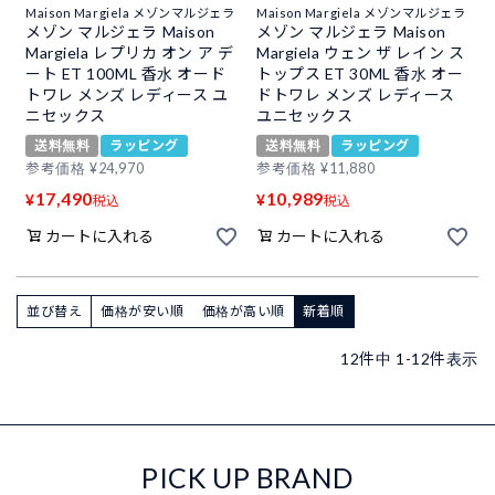
Maison Margiela メゾンマルジェラ
Maison Margiela メゾンマルジェラ
メゾン マルジェラ Maison
メゾン マルジェラ Maison
Margiela レプリカ オン ア デ
Margiela ウェン ザ レイン ス
ート ET 100ML 香水 オード
トップス ET 30ML 香水 オー
トワレ メンズ レディース ユ
ドトワレ メンズ レディース
ニセックス
ユニセックス
送料無料
ラッピング
送料無料
ラッピング
参考価格
¥
24,970
参考価格
¥
11,880
17,490
10,989
¥
¥
税込
税込
カートに入れる
カートに入れる
並び替え
価格が安い順
価格が高い順
新着順
12
件中
1
-
12
件表示
PICK UP BRAND