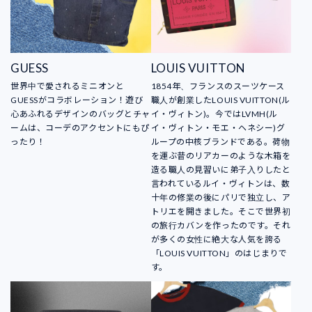
GUESS
LOUIS VUITTON
世界中で愛されるミニオンと
1854年、フランスのスーツケース
GUESSがコラボレーション！遊び
職人が創業したLOUIS VUITTON(ル
心あふれるデザインのバッグとチャ
イ・ヴィトン)。今ではLVMH(ル
ームは、コーデのアクセントにもぴ
イ・ヴィトン・モエ・ヘネシー)グ
ったり！
ループの中核ブランドである。荷物
を運ぶ昔のリアカーのような木箱を
造る職人の見習いに弟子入りしたと
言われているルイ・ヴィトンは、数
十年の修業の後にパリで独立し、ア
トリエを開きました。そこで世界初
の旅行カバンを作ったのです。それ
が多くの女性に絶大な人気を誇る
「LOUIS VUITTON」のはじまりで
す。