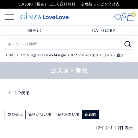
3,980円（税込）以上で送料無料 ｜ 全商品ラッピング対応
0
BRAND
CATEGORY
HOME
ブランド別
Maison Margiela メゾンマルジェラ
コスメ・香水
コスメ・香水
← 1つ戻る
並び替え
価格が安い順
価格が高い順
新着順
12
件中
1
-
12
件表示