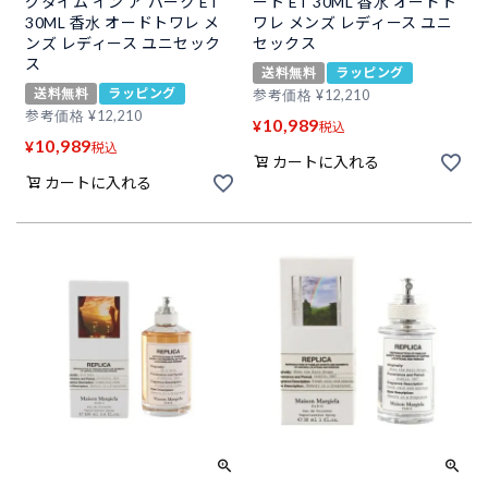
グタイム イン ア パーク ET
ート ET 30ML 香水 オードト
30ML 香水 オードトワレ メ
ワレ メンズ レディース ユニ
ンズ レディース ユニセック
セックス
ス
送料無料
ラッピング
送料無料
ラッピング
参考価格
¥
12,210
参考価格
¥
12,210
10,989
¥
税込
10,989
¥
税込
カートに入れる
カートに入れる