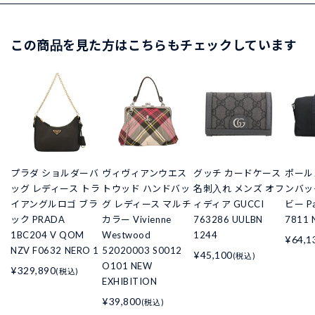
この商品を見た方はこちらもチェックしています
プラダ ショルダーバ
ヴィヴィアンウエス
グッチ カードケース
ポール
ッグ レディース トラ
トウッド ハンドバッ
名刺入れ メンズ オフ
ンバッ
イアングルロゴ ブラ
グ レディース マルチ
ィディア GUCCI
ビー Pa
ック PRADA
カラー Vivienne
763286 UULBN
7811 
1BC204 V QOM
Westwood
1244
¥64,1
NZV F0632 NERO 1
52020003 S0012
¥45,100
(税込)
O101 NEW
¥329,890
(税込)
EXHIBITION
¥39,800
(税込)