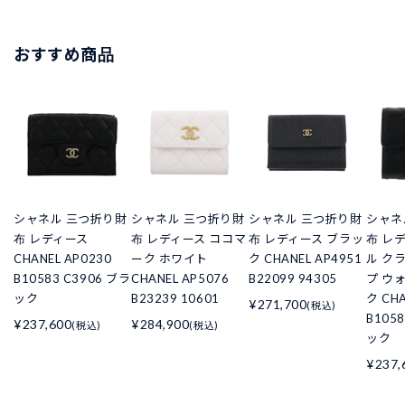
おすすめ商品
シャネル 三つ折り財
シャネル 三つ折り財
シャネル 三つ折り財
シャネ
布 レディース
布 レディース ココマ
布 レディース ブラッ
布 レ
CHANEL AP0230
ーク ホワイト
ク CHANEL AP4951
ル ク
B10583 C3906 ブラ
CHANEL AP5076
B22099 94305
プ ウ
ック
B23239 10601
ク CHA
¥271,700
(税込)
B105
¥237,600
¥284,900
(税込)
(税込)
ック
¥237,