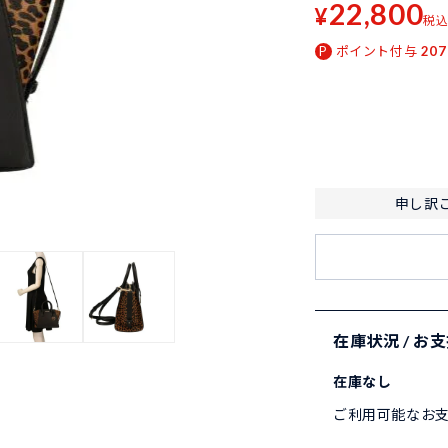
22,800
¥
税
ポイント付与
207
申し訳
在庫状況 / お
在庫なし
ご利用可能なお