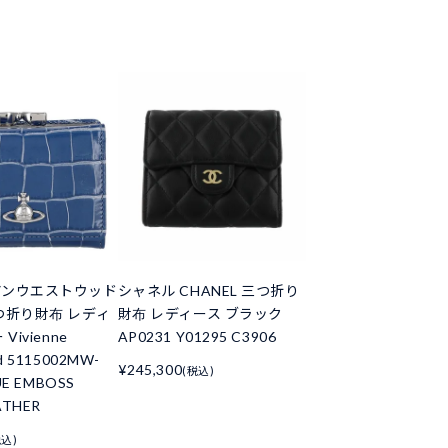
アンウエストウッド
シャネル CHANEL 三つ折り
つ折り財布 レディ
財布 レディース ブラック
Vivienne
AP0231 Y01295 C3906
d 5115002MW-
¥245,300
(税込)
UE EMBOSS
ATHER
税込)