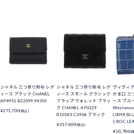
シャネル 三つ折り財布 レデ
シャネル 三つ折り財布 レデ
ヴィヴィ
ィース ブラック CHANEL
ィース スモール クラシック
がま口 三
AP4951 B22099 94305
フラップ ウォレット ブラッ
ース ブルー 
ク CHANEL AP0229
Westwoo
¥271,700
(税込)
B10583 C3906 ブラック
L0098 BL
CROC LE
¥237,600
(税込)
¥50,780
(