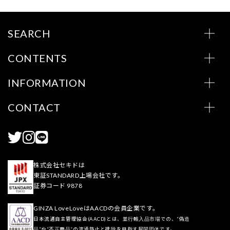
SEARCH
CONTENTS
INFORMATION
CONTACT
株式会社セキドは
東証STANDARD上場会社です。
証券コード 9878
GINZA LoveLoveはAACDの会員企業です。
日本流通自主管理協会(AACD)とは、並行輸入品市場での、“偽造
品”や“不正商品”の流通防止と排除を目指す民間団体です。