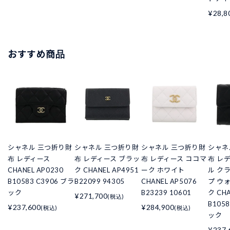
¥28,8
おすすめ商品
シャネル 三つ折り財
シャネル 三つ折り財
シャネル 三つ折り財
シャネ
布 レディース
布 レディース ブラッ
布 レディース ココマ
布 レ
CHANEL AP0230
ク CHANEL AP4951
ーク ホワイト
ル ク
B10583 C3906 ブラ
B22099 94305
CHANEL AP5076
プ ウ
ック
B23239 10601
ク CHA
¥271,700
(税込)
B105
¥237,600
¥284,900
(税込)
(税込)
ック
¥237,