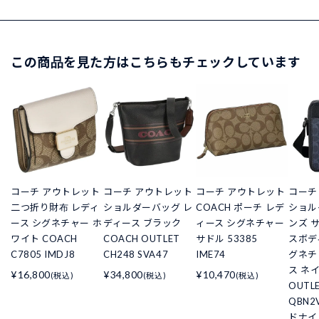
この商品を見た方はこちらもチェックしています
コーチ アウトレット
コーチ アウトレット
コーチ アウトレット
コーチ
二つ折り財布 レディ
ショルダーバッグ レ
COACH ポーチ レデ
ショル
ース シグネチャー ホ
ディース ブラック
ィース シグネチャー
ンズ 
ワイト COACH
COACH OUTLET
サドル 53385
スボデ
C7805 IMDJ8
CH248 SVA47
IME74
グネチ
ス ネイ
¥16,800
¥34,800
¥10,470
(税込)
(税込)
(税込)
OUTLE
QBN2
ドナイ