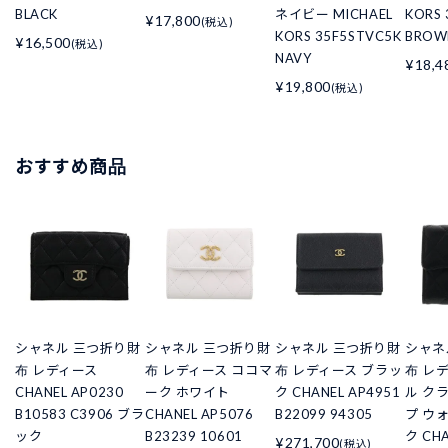
BLACK
ネイビー MICHAEL
KORS 
¥17,800
(税込)
KORS 35F5STVC5K
BROW
¥16,500
(税込)
NAVY
¥18,4
¥19,800
(税込)
おすすめ商品
シャネル 三つ折り財
シャネル 三つ折り財
シャネル 三つ折り財
シャネ
布 レディース
布 レディース ココマ
布 レディース ブラッ
布 レ
CHANEL AP0230
ーク ホワイト
ク CHANEL AP4951
ル ク
B10583 C3906 ブラ
CHANEL AP5076
B22099 94305
プ ウ
ック
B23239 10601
ク CHA
¥271,700
(税込)