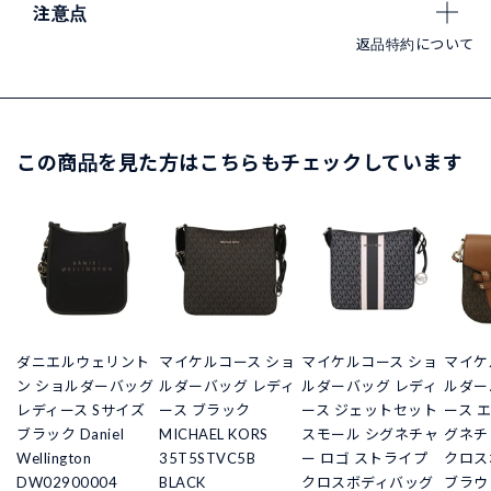
注意点
返品特約について
この商品を見た方はこちらもチェックしています
ダニエルウェリント
マイケルコース ショ
マイケルコース ショ
マイケ
ン ショルダーバッグ
ルダーバッグ レディ
ルダーバッグ レディ
ルダー
レディース Sサイズ
ース ブラック
ース ジェットセット
ース エ
ブラック Daniel
MICHAEL KORS
スモール シグネチャ
グネチ
Wellington
35T5STVC5B
ー ロゴ ストライプ
クロス
DW02900004
BLACK
クロスボディバッグ
ブラウン