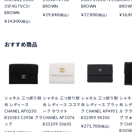
35F4GTVC5I
BROWN
BROWN
BROW
BROWN
¥19,840
¥17,800
¥16,8
(税込)
(税込)
¥14,800
(税込)
おすすめ商品
シャネル 三つ折り財
シャネル 三つ折り財
シャネル 三つ折り財
シャネ
布 レディース
布 レディース ココマ
布 レディース ブラッ
布 レ
CHANEL AP0230
ーク ホワイト
ク CHANEL AP4951
ル ク
B10583 C3906 ブラ
CHANEL AP5076
B22099 94305
プ ウ
ック
B23239 10601
ク CHA
¥271,700
(税込)
B105