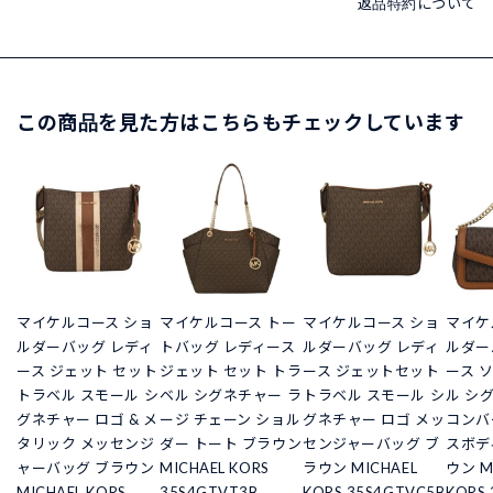
返品特約について
この商品を見た方はこちらもチェックしています
マイケルコース ショ
マイケルコース トー
マイケルコース ショ
マイケ
ルダーバッグ レディ
トバッグ レディース
ルダーバッグ レディ
ルダー
ース ジェット セット
ジェット セット トラ
ース ジェットセット
ース 
トラベル スモール シ
ベル シグネチャー ラ
トラベル スモール シ
ル シ
グネチャー ロゴ & メ
ージ チェーン ショル
グネチャー ロゴ メッ
コンバ
タリック メッセンジ
ダー トート ブラウン
センジャーバッグ ブ
スボデ
ャーバッグ ブラウン
MICHAEL KORS
ラウン MICHAEL
ウン M
MICHAEL KORS
35S4GTVT3B
KORS 35S4GTVC5B
KORS 