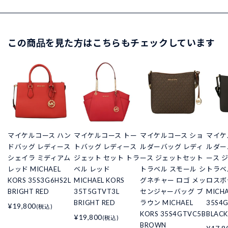
この商品を見た方はこちらもチェックしています
マイケルコース ハン
マイケルコース トー
マイケルコース ショ
マイケ
ドバッグ レディース
トバッグ レディース
ルダーバッグ レディ
ルダー
シェイラ ミディアム
ジェット セット トラ
ース ジェットセット
ース 
レッド MICHAEL
ベル レッド
トラベル スモール シ
トラベ
KORS 35S3G6HS2L
MICHAEL KORS
グネチャー ロゴ メッ
ロスボ
BRIGHT RED
35T5GTVT3L
センジャーバッグ ブ
MICHA
BRIGHT RED
ラウン MICHAEL
35S4
¥19,800
(税込)
KORS 35S4GTVC5B
BLACK
¥19,800
(税込)
BROWN