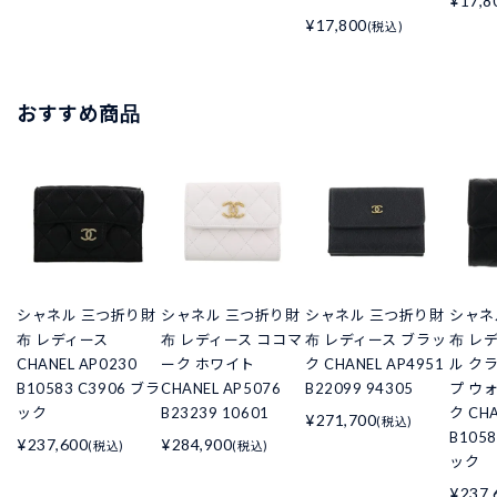
¥17,8
¥17,800
(税込)
おすすめ商品
シャネル 三つ折り財
シャネル 三つ折り財
シャネル 三つ折り財
シャネ
布 レディース
布 レディース ココマ
布 レディース ブラッ
布 レ
CHANEL AP0230
ーク ホワイト
ク CHANEL AP4951
ル ク
B10583 C3906 ブラ
CHANEL AP5076
B22099 94305
プ ウ
ック
B23239 10601
ク CHA
¥271,700
(税込)
B105
¥237,600
¥284,900
(税込)
(税込)
ック
¥237,