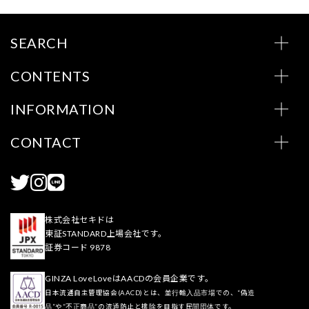
SEARCH
CONTENTS
INFORMATION
CONTACT
株式会社セキドは
東証STANDARD上場会社です。
証券コード 9878
GINZA LoveLoveはAACDの会員企業です。
日本流通自主管理協会(AACD)とは、並行輸入品市場での、“偽造
品”や“不正商品”の流通防止と排除を目指す民間団体です。