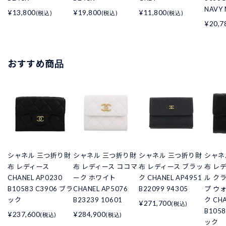
NAVY 
¥13,800
¥19,800
¥11,800
(税込)
(税込)
(税込)
¥20,7
おすすめ商品
シャネル 三つ折り財
シャネル 三つ折り財
シャネル 三つ折り財
シャネ
布 レディース
布 レディース ココマ
布 レディース ブラッ
布 レ
CHANEL AP0230
ーク ホワイト
ク CHANEL AP4951
ル ク
B10583 C3906 ブラ
CHANEL AP5076
B22099 94305
プ ウ
ック
B23239 10601
ク CHA
¥271,700
(税込)
B105
¥237,600
¥284,900
(税込)
(税込)
ック