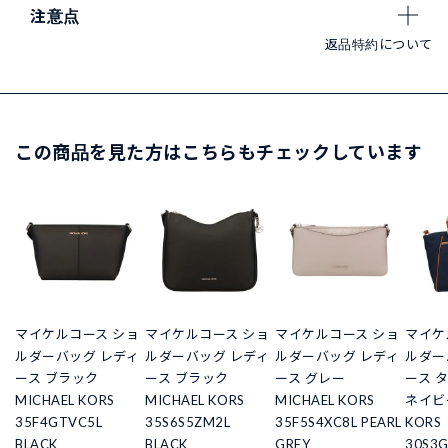
注意点
返品特約について
この商品を見た方はこちらもチェックしています
マイケルコース ショ
マイケルコース ショ
マイケルコース ショ
マイケ
ルダーバッグ レディ
ルダーバッグ レディ
ルダーバッグ レディ
ルダー
ース ブラック
ース ブラック
ース グレー
ース 
MICHAEL KORS
MICHAEL KORS
MICHAEL KORS
ネイビー
35F4GTVC5L
35S6S5ZM2L
35F5S4XC8L PEARL
KORS
BLACK
BLACK
GREY
30S3