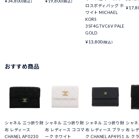
¥34,800
¥19,800
(税込)
(税込)
ロスボディバッグ ホ
¥17,8
ワイト MICHAEL
KORS
35F4GTVC6V PALE
GOLD
¥13,800
(税込)
おすすめ商品
シャネル 三つ折り財
シャネル 三つ折り財
シャネル 三つ折り財
シャネ
布 レディース
布 レディース ココマ
布 レディース ブラッ
布 レ
CHANEL AP0230
ーク ホワイト
ク CHANEL AP4951
ル ク