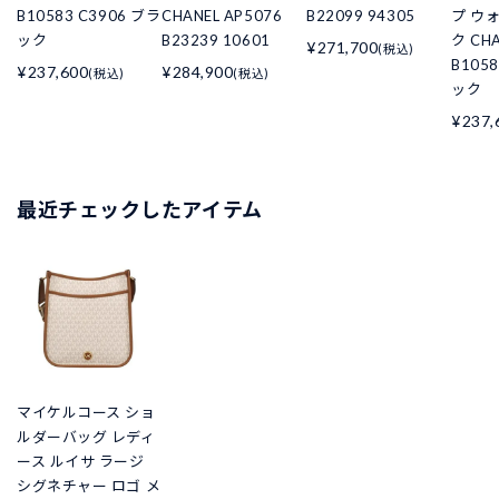
B10583 C3906 ブラ
CHANEL AP5076
B22099 94305
プ ウ
ック
B23239 10601
ク CHA
¥271,700
(税込)
B105
¥237,600
¥284,900
(税込)
(税込)
ック
¥237,
最近チェックしたアイテム
マイケルコース ショ
ルダーバッグ レディ
ース ルイサ ラージ
シグネチャー ロゴ メ