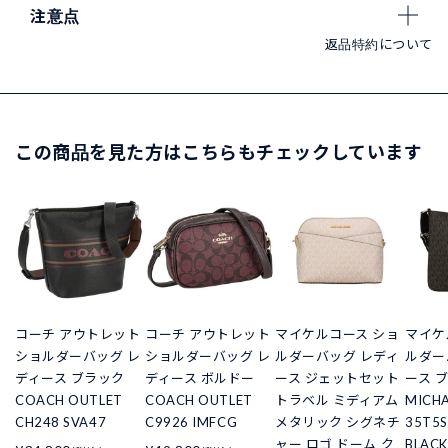
注意点
返品特約について
この商品を見た方はこちらもチェックしています
コーチ アウトレット
コーチ アウトレット
マイケルコース ショ
マイケ
ショルダーバッグ レ
ショルダーバッグ レ
ルダーバッグ レディ
ルダー
ディース ブラック
ディース ボルドー
ース ジェットセット
ース 
COACH OUTLET
COACH OUTLET
トラベル ミディアム
MICHA
CH248 SVA47
C9926 IMFCG
メタリック シグネチ
35T5
ャー ロゴ ドーム ク
BLACK