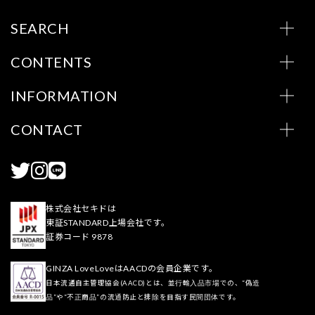
SEARCH
CONTENTS
INFORMATION
CONTACT
株式会社セキドは
東証STANDARD上場会社です。
証券コード 9878
GINZA LoveLoveはAACDの会員企業です。
日本流通自主管理協会(AACD)とは、並行輸入品市場での、“偽造
品”や“不正商品”の流通防止と排除を目指す民間団体です。