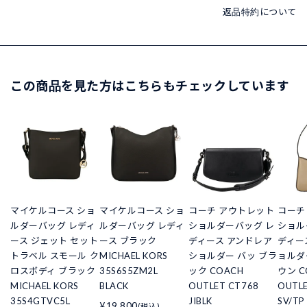
返品特約について
この商品を見た方はこちらもチェックしています
マイケルコース ショ
マイケルコース ショ
コーチ アウトレット
コーチ
ルダーバッグ レディ
ルダーバッグ レディ
ショルダーバッグ レ
ショル
ース ジェット セット
ース ブラック
ディース アンドレア
ディー
トラベル スモール ク
MICHAEL KORS
ショルダー バッ ブラ
ョルダ
ロスボディ ブラック
35S6S5ZM2L
ック COACH
ウン C
MICHAEL KORS
BLACK
OUTLET CT768
OUTLE
35S4GTVC5L
JIBLK
SV/T
¥19,800
(税込)