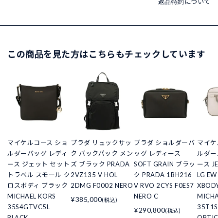
返品特約について
この商品を見た方はこちらもチェックしています
マイケルコース ショ
プラダ リュックサッ
プラダ ショルダーバ
マイケ
ルダーバッグ レディ
ク バックパック メン
ッグ レディース
ルダー
ース ジェット セット
ズ ブラック PRADA
SOFT GRAIN ブラッ
ース JE
トラベル スモール ク
2VZ135 V HOL
ク PRADA 1BH216
LG EW
ロスボディ ブラック
2DMG F0002 NERO
V RVO 2CYS F0ES7
XBOD
MICHAEL KORS
NERO C
MICHA
¥385,000
(税込)
35S4GTVC5L
35T1S
¥290,800
(税込)
BLACK
OPTIC