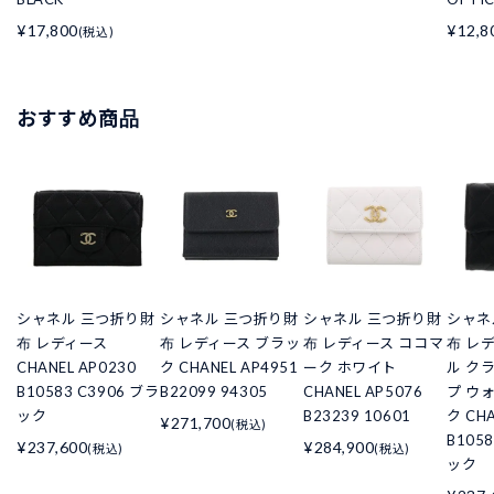
¥17,800
¥12,8
(税込)
おすすめ商品
シャネル 三つ折り財
シャネル 三つ折り財
シャネル 三つ折り財
シャネ
布 レディース
布 レディース ブラッ
布 レディース ココマ
布 レ
CHANEL AP0230
ク CHANEL AP4951
ーク ホワイト
ル ク
B10583 C3906 ブラ
B22099 94305
CHANEL AP5076
プ ウ
ック
B23239 10601
ク CHA
¥271,700
(税込)
B105
¥237,600
¥284,900
(税込)
(税込)
ック