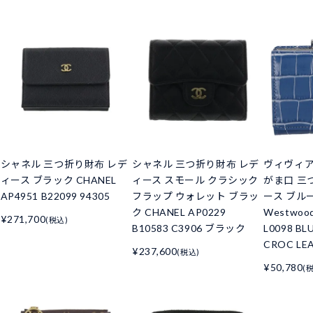
シャネル 三つ折り財布 レデ
シャネル 三つ折り財布 レデ
ヴィヴィ
ィース ブラック CHANEL
ィース スモール クラシック
がま口 三
AP4951 B22099 94305
フラップ ウォレット ブラッ
ース ブルー 
ク CHANEL AP0229
Westwoo
¥271,700
(税込)
B10583 C3906 ブラック
L0098 BL
CROC LE
¥237,600
(税込)
¥50,780
(