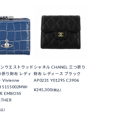
アンウエストウッド
シャネル CHANEL 三つ折り
つ折り財布 レディ
財布 レディース ブラック
Vivienne
AP0231 Y01295 C3906
d 5115002MW-
¥245,300
(税込)
UE EMBOSS
ATHER
税込)