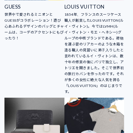
GUESS
LOUIS VUITTON
世界中で愛されるミニオンと
1854年、フランスのスーツケース
GUESSがコラボレーション！遊び
職人が創業したLOUIS VUITTON(ル
心あふれるデザインのバッグとチャ
イ・ヴィトン)。今ではLVMH(ル
ームは、コーデのアクセントにもぴ
イ・ヴィトン・モエ・ヘネシー)グ
ったり！
ループの中核ブランドである。荷物
を運ぶ昔のリアカーのような木箱を
造る職人の見習いに弟子入りしたと
言われているルイ・ヴィトンは、数
十年の修業の後にパリで独立し、ア
トリエを開きました。そこで世界初
の旅行カバンを作ったのです。それ
が多くの女性に絶大な人気を誇る
「LOUIS VUITTON」のはじまりで
す。