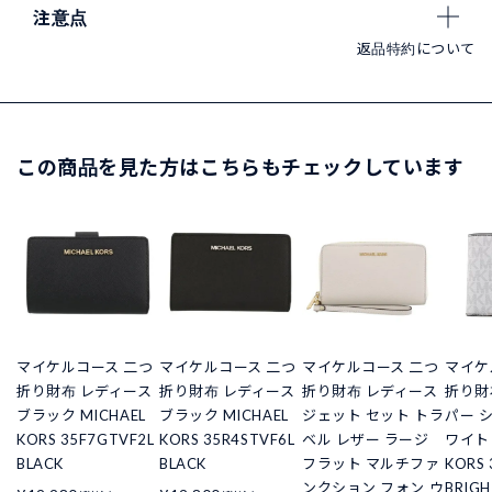
注意点
返品特約について
この商品を見た方はこちらもチェックしています
マイケルコース 二つ
マイケルコース 二つ
マイケルコース 二つ
マイケ
折り財布 レディース
折り財布 レディース
折り財布 レディース
折り財
ブラック MICHAEL
ブラック MICHAEL
ジェット セット トラ
パー 
KORS 35F7GTVF2L
KORS 35R4STVF6L
ベル レザー ラージ
ワイト 
BLACK
BLACK
フラット マルチファ
KORS 
ンクション フォン ウ
BRIGH