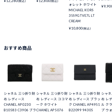
¥12,280
¥12,800
(税込)
(税込)
ォレット ホワイト
¥9,90
MICHAEL KORS
35S9GTVE7L LT
CREAM
¥10,800
(税込)
おすすめ商品
シャネル 三つ折り財
シャネル 三つ折り財
シャネル 三つ折り財
シャネ
布 レディース
布 レディース ココマ
布 レディース ブラッ
布 レ
CHANEL AP0230
ーク ホワイト
ク CHANEL AP4951
ル ク
B10583 C3906 ブラ
CHANEL AP5076
B22099 94305
プ ウ