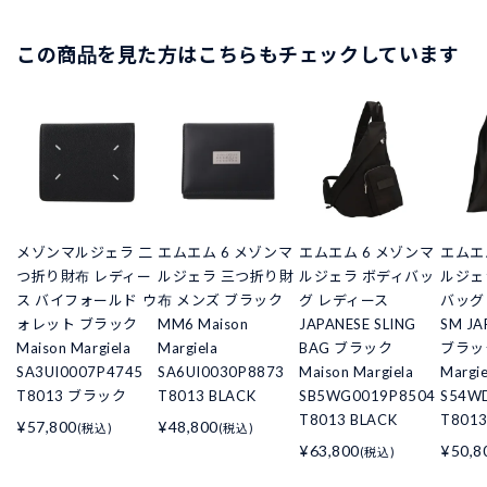
この商品を見た方はこちらもチェックしています
メゾンマルジェラ 二
エムエム 6 メゾンマ
エムエム 6 メゾンマ
エムエ
つ折り財布 レディー
ルジェラ 三つ折り財
ルジェラ ボディバッ
ルジェ
ス バイフォールド ウ
布 メンズ ブラック
グ レディース
バッグ
ォレット ブラック
MM6 Maison
JAPANESE SLING
SM JA
Maison Margiela
Margiela
BAG ブラック
ブラック
SA3UI0007P4745
SA6UI0030P8873
Maison Margiela
Margie
T8013 ブラック
T8013 BLACK
SB5WG0019P8504
S54W
T8013 BLACK
T8013
¥57,800
¥48,800
(税込)
(税込)
¥63,800
¥50,8
(税込)