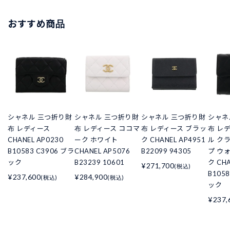
おすすめ商品
シャネル 三つ折り財
シャネル 三つ折り財
シャネル 三つ折り財
シャネ
布 レディース
布 レディース ココマ
布 レディース ブラッ
布 レ
CHANEL AP0230
ーク ホワイト
ク CHANEL AP4951
ル ク
B10583 C3906 ブラ
CHANEL AP5076
B22099 94305
プ ウ
ック
B23239 10601
ク CHA
¥271,700
(税込)
B105
¥237,600
¥284,900
(税込)
(税込)
ック
¥237,